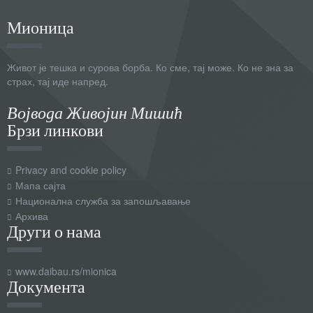
Мионица
Живот је тешка и сурова борба. Ко сме, тај може. Ко не зна за
страх, тај иде напред.
Војвода Живојин Мишић
Брзи линкови
Privacy and cookie policy
Мапа сајта
Национална служба за запошљавање
Архива
Други о нама
www.daibau.rs/mionica
Документа