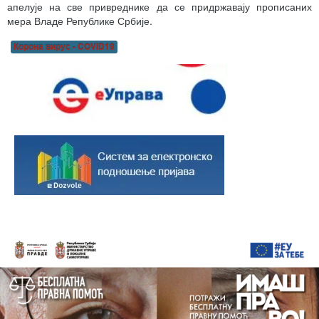
апелује на све привреднике да се придржавају прописаних
мера Владе Републике Србије.
Корона вирус - COVID19