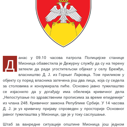
Д
анас у 09.10 часова патрола Полицијске станице
Мионица обавестила је Дежурну службу да су на терену
затекли да ради угоститељски објекат у селу Брежђе,
власништво Д. Ј. из Горњег Лајковца. Том приликом у
објекту су поред власника затечена још два лица, која су седела
за столовима и конзумирала пиће. Основно јавно тужилаштво
се изјаснило да у догађају има обележја кривичног дела
„Непоступање по здравственим прописима за време епидемије“
из члана 248. Кривичног заккона Републике Србије. У 14 часова
Д. Ј. је уз кривичну пријаву спроведен у просторије Основног
јавног тужилаштва у Мионици, где је у току саслушање.
Штаб за ванредне ситуације општине Мионица још једном