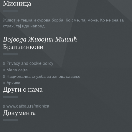
Мионица
Живот је тешка и сурова борба. Ко сме, тај може. Ко не зна за
страх, тај иде напред.
Војвода Живојин Мишић
Брзи линкови
Privacy and cookie policy
Мапа сајта
Национална служба за запошљавање
Архива
Други о нама
www.daibau.rs/mionica
Документа