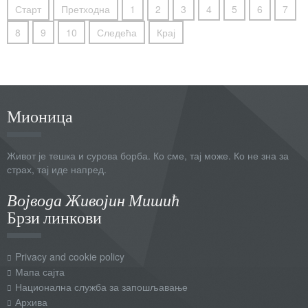
Старт
Претходна
1
2
3
4
5
6
7
8
9
10
Следећа
Крај
Мионица
Живот је тешка и сурова борба. Ко сме, тај може. Ко не зна за
страх, тај иде напред.
Војвода Живојин Мишић
Брзи линкови
Privacy and cookie policy
Мапа сајта
Национална служба за запошљавање
Архива