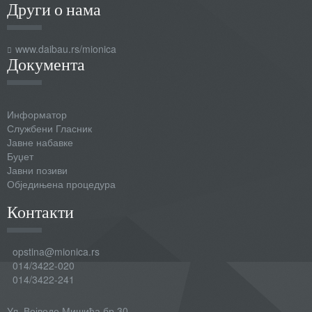
Други о нама
www.daibau.rs/mionica
Документа
Информатор
Службени Гласник
Јавне набавке
Буџет
Јавни позиви
Обједињена процедура
Контакти
opstina@mionica.rs
014/3422-020
014/3422-241
Ул. Војводе Мишића бр.30