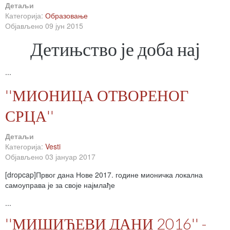
Детаљи
Категорија:
Образовање
Објављено 09 јун 2015
Детињство је доба нај
...
''МИОНИЦА ОТВОРЕНОГ
СРЦА''
Детаљи
Категорија:
Vesti
Објављено 03 јануар 2017
[dropcap]Првог дана Нове 2017. године мионичка локална
самоуправа је за своје најмлађе
...
''МИШИЋЕВИ ДАНИ 2016'' -