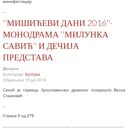
манифестацију
...
''МИШИЋЕВИ ДАНИ 2016''-
МОНОДРАМА ''МИЛУНКА
САВИЋ'' И ДЕЧИЈА
ПРЕДСТАВА
Детаљи
Категорија:
Култура
Објављено 19 јул 2016
Синоћ је глумица Југословенског драмског позоришта Весна
Станковић
...
Страна 5 од 279