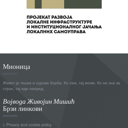
Мионица
Живот је тешка и сурова борба. Ко сме, тај може. Ко не зна за
страх, тај иде напред.
Војвода Живојин Мишић
Брзи линкови
Privacy and cookie policy