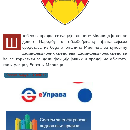
Ш
таб за ванредне ситуације општине Мионица je данас
донео Наредбу о обезбеђивању финансијских
средстава из буџета општине Мионица за куповину
дезинфекционих средстава. Дезинфекциона средства
ће се користити за дезинфекцију јавних и продајних објеката,
као и улица у Вароши Мионица.
Корона вирус - COVID19