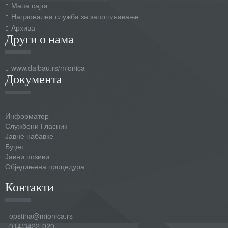
Мапа сајта
Национална служба за запошљавање
Архива
Други о нама
www.daibau.rs/mionica
Документа
Информатор
Службени Гласник
Јавне набавке
Буџет
Јавни позиви
Обједињена процедура
Контакти
opstina@mionica.rs
014/3422-020