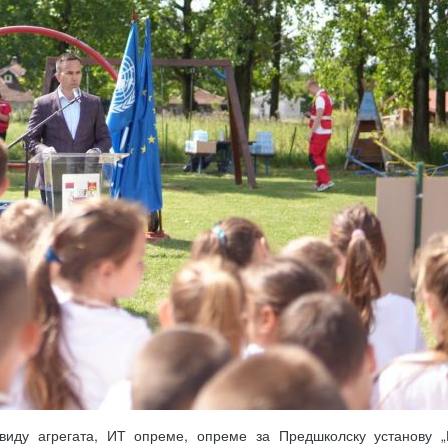
виду агрегата, ИТ опреме, опреме за Предшколску установу „