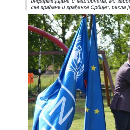
информацијама и вештинама, ми запра
све грађане и грађанке Србије“, рекл