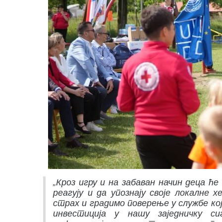
„Кроз игру и на забаван начин деца ћ
реагују и да упознају своје локалне 
страх и градимо поверење у службе ко
инвестиција у нашу заједничку с