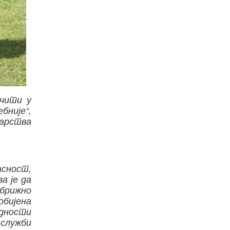
учити у
бније“,
тарства
асност,
а је да
брижно
обијена
едности
 служби