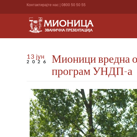
Контактирајте нас
|
0800 50 50 55
Мионици вредна о
13 јун
2026
програм УНДП-а