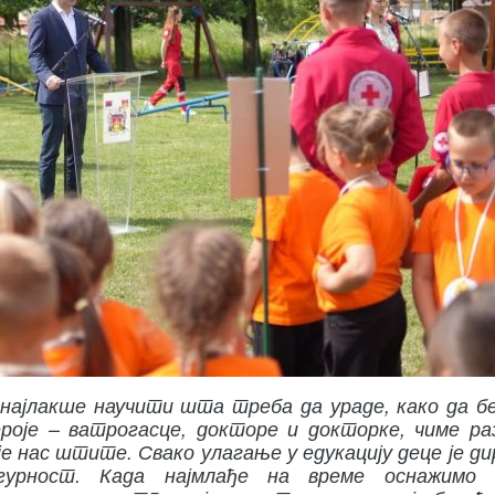
е најлакше научити шта треба да ураде, како да б
хероје – ватрогасце, докторе и докторке, чиме ра
је нас штите. Свако улагање у едукацију деце је д
игурност. Када најмлађе на време оснажимо 