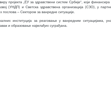
иру пројекта „ЕУ за здравствени систем Србије“, који финансира
звој (УНДП) и Светска здравствена организација (СЗО), у партн
послова – Сектором за ванредне ситуације.
алних институција за реаговање у ванредним ситуацијама, ун
равак и образовање најмлађих суграђана.