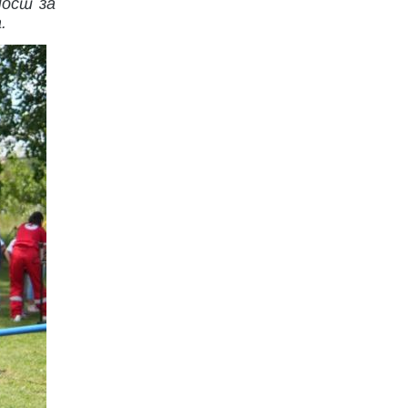
ност за
.