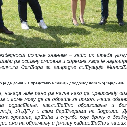
безбедност почиње знањем – зато их треба укљ
таћи да остану смирена и спремна када је најпотре
ачелника Сектора за ванредне ситуације Минис
је да донација представља значајну подршку локалној заједници.
, никада није рано да науче како да препознају оп
ма и коме могу да се обрате за помоћ. Наша обавез
за одрастање, квалитетно образовање и без
унији, УНДП-у и свим партнерима на подршци. Д
ома здравља, вртића и служби које брину о безб
адии смо на опремању и јачању капацитетаљ наших