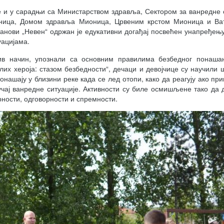
е и у сарадњи са Министарством здравља, Сектором за ванредне 
ница, Домом здравља Мионица, Црвеним крстом Мионица и Ват
анови „Невен“ одржан је едукативни догађај посвећен унапређењ
уацијама.
в начин, упознали са основним правилима безбедног понаша
лих хероја: стазом безбедности“, дечаци и девојчице су научили 
нашају у близини реке када се лед отопи, како да реагују ако пр
учај ванредне ситуације. Активности су биле осмишљене тако да 
урности, одговорности и спремности.