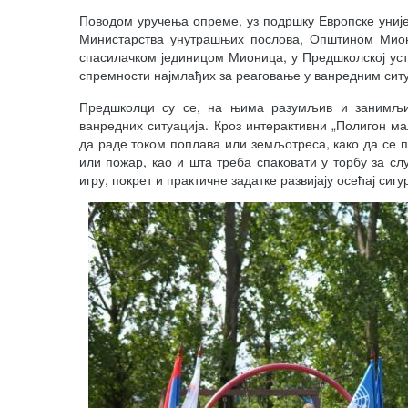
Поводом уручења опреме, уз подршку Европске униј
Министарства унутрашњих послова, Општином Мио
спасилачком јединицом Мионица, у Предшколској уст
спремности најмлађих за реаговање у ванредним сит
Предшколци су се, на њима разумљив и занимљи
ванредних ситуација. Кроз интерактивни „Полигон ма
да раде током поплава или земљотреса, како да се по
или пожар, као и шта треба спаковати у торбу за сл
игру, покрет и практичне задатке развијају осећај сиг