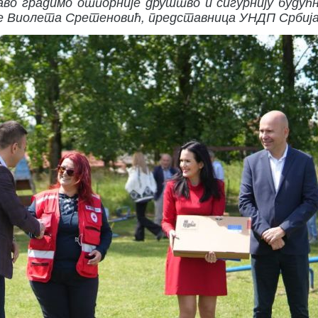
во градимо отпорније друштво и сигурнију будућ
а је Виолета Сретеновић, представница УНДП Србија