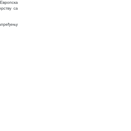
 Европска
ерству са
апређењу