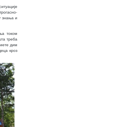
ситуације
рогасно-
у знања и
ња током
шта треба
имете дим
деца кроз