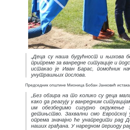
„Деца су наша будућност и њихова 
припреме за ванредне ситуације и подс
истакао је Иван Барас, помоћник н
унутрашњих послова.
Председник општине Мионица Бобан Јанковић истакао 
„Без обзира на то колико су деца мала
како да реагују у ванредним ситуација
им обезбедимо сигурно окружење 
детињство. Захвални смо Европској 
опрема значајно ће унапредити рад Д
наших грађана. У наредном периоду р