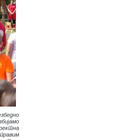
езбедно
збијамо
иректна
правим