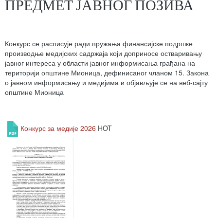
ПРЕДМЕТ ЈАВНОГ ПОЗИВА
Конкурс се расписује ради пружања финансијске подршке
производње медијских садржаја који доприносе остваривању
јавног интереса у области јавног информисања грађана на
територији општине Мионица, дефинисаног чланом 15. Закона
о јавном информисању и медијима и објављује се на веб-сајту
општине Мионица
Конкурс за медије 2026
HOT