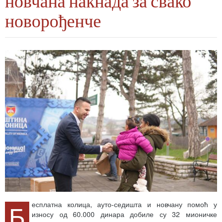
новчана накнада за свако
новорођенче
Б
есплатна колица, ауто-седишта и новчану помоћ у
износу од 60.000 динара добиле су 32 мионичке