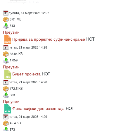
субота, 14 март 2026 12:27
3.01 MB
513
Преузми
Пријава за пројектно суфинансирање
HOT
петак, 21 март 2025 14:28
38.84 KB
1.059
Преузми
Буџет пројекта
HOT
петак, 21 март 2025 14:28
172.5 KB
883
Преузми
Финансијски део извештаја
HOT
петак, 21 март 2025 14:29
45.4 KB
873