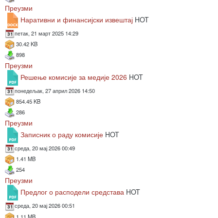
Преузми
Наративни и финансијски извештај
HOT
петак, 21 март 2025 14:29
30.42 KB
898
Преузми
Решење комисије за медије 2026
HOT
понедељак, 27 април 2026 14:50
854.45 KB
286
Преузми
Записник о раду комисије
HOT
среда, 20 мај 2026 00:49
1.41 MB
254
Преузми
Предлог о расподели средстава
HOT
среда, 20 мај 2026 00:51
1.11 MB