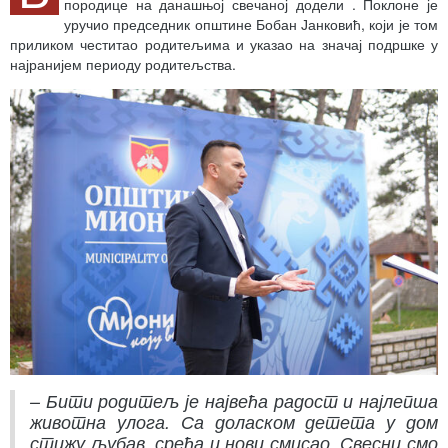
породице на данашњој свечаној додели . Поклоне је
уручио председник општине Бобан Јанковић, који је том
приликом честитао родитељима и указао на значај подршке у
најранијем периоду родитељства.
– Бити родитељ је највећа радост и најлепша
животна улога. Са доласком детета у дом
стижу љубав, срећа и нови смисао. Свесни смо