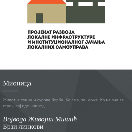
Мионица
Живот је тешка и сурова борба. Ко сме, тај може. Ко не зна за
страх, тај иде напред.
Војвода Живојин Мишић
Брзи линкови