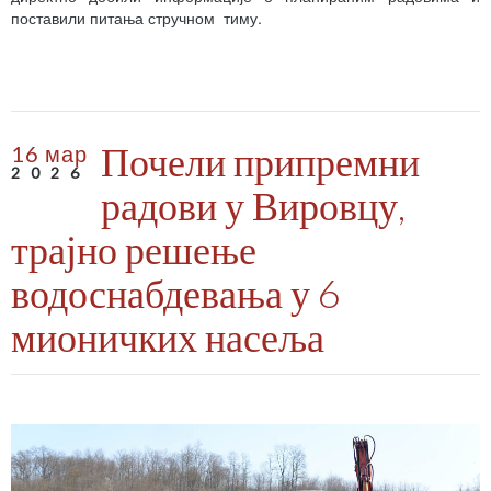
поставили питања стручном тиму.
Почели припремни
16 мар
2026
радови у Вировцу,
трајно решење
водоснабдевања у 6
мионичких насеља