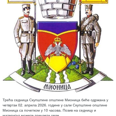
Трећа седница Скупштине општине Мионица биће одржана у
четвртак 02. априла 2026. године у сали Скупштине општине
Мионица са почетком у 10 часова. Позив на седницу и
материјал можете преузети овде.