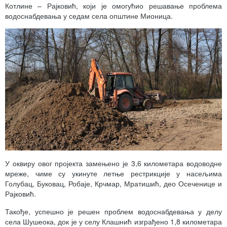
Котлине – Рајковић, који је омогућио решавање проблема
водоснабдевања у седам села општине Мионица.
У оквиру овог пројекта замењено је 3,6 километара водоводне
мреже, чиме су укинуте летње рестрикције у насељима
Голубац, Буковац, Робаје, Крчмар, Мратишић, део Осеченице и
Рајковић.
Такође, успешно је решен проблем водоснабдевања у делу
села Шушеока, док је у селу Клашнић изграђено 1,8 километара