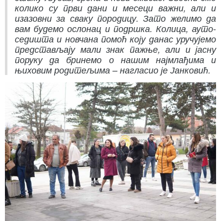
колико су први дани и месеци важни, али и
изазовни за сваку породицу. Зато желимо да
вам будемо ослонац и подршка. Колица, ауто-
седишта и новчана помоћ коју данас уручујемо
представљају мали знак пажње, али и јасну
поруку да бринемо о нашим најмлађима и
њиховим родитељима – нагласио је Јанковић.