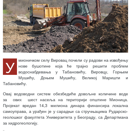
У
мионичком селу Вировац почели су радови на извођењу
нове бушотине која ће трајно решити проблем
водоснабдевања у Табановићу, Вировцу, Горњем
Мушићу, Доњем Мушићу, Великој Маришти и
Табановићу.
Овај водоводни систем обезбедиће довољне количине воде
за ових шест насеља на територији општине Мионица.
Пројекат вредан 14,3 милиона динара финансира локална
самоуправа, а урађен је у сарадњи са стручњацима Рударско-
геолошког факултета Универзитета у Београду, са Департмана
за хидрогеологију.