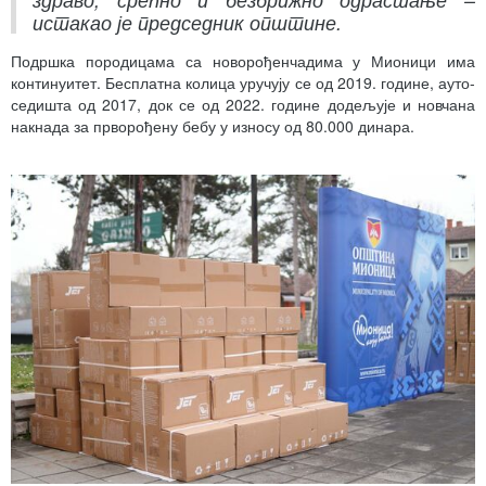
истакао је председник општине.
Подршка породицама са новорођенчадима у Мионици има
континуитет. Бесплатна колица уручују се од 2019. године, ауто-
седишта од 2017, док се од 2022. године додељује и новчана
накнада за прворођену бебу у износу од 80.000 динара.