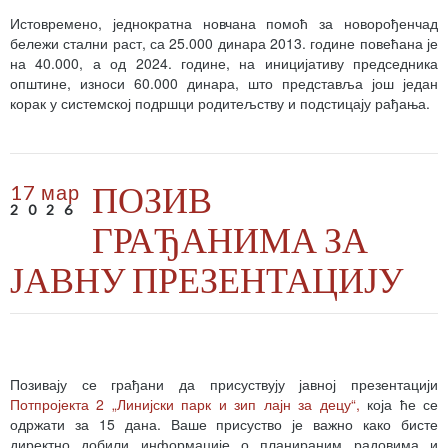
Истовремено, једнократна новчана помоћ за новорођенчад
бележи стални раст, са 25.000 динара 2013. године повећана је
на 40.000, а од 2024. године, на иницијативу председника
општине, износи 60.000 динара, што представља још један
корак у системској подршци родитељству и подстицају рађања.
ПОЗИВ
17 мар
2026
ГРАЂАНИМА ЗА
ЈАВНУ ПРЕЗЕНТАЦИЈУ
Позивају се грађани да присуствују јавној презентацији
Потпројекта 2 „Линијски парк и зип лајн за децу“,
која ће се
одржати за 15 дана. Ваше присуство је важно како бисте
директно добили информације о планираним радовима и