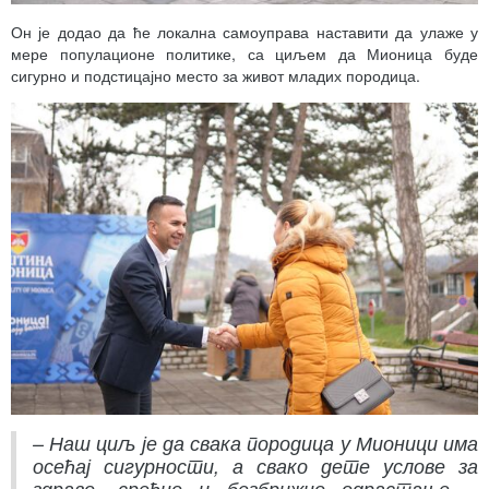
Он је додао да ће локална самоуправа наставити да улаже у
мере популационе политике, са циљем да Мионица буде
сигурно и подстицајно место за живот младих породица.
– Наш циљ је да свака породица у Мионици има
осећај сигурности, а свако дете услове за
здраво, срећно и безбрижно одрастање –