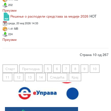
202
Преузми
Решење о расподели средстава за медије 2026
HOT
среда, 20 мај 2026 14:33
1.41 MB
224
Преузми
Страна 10 од 267
Старт
Претходна
5
6
7
8
9
10
11
12
13
14
Следећа
Крај