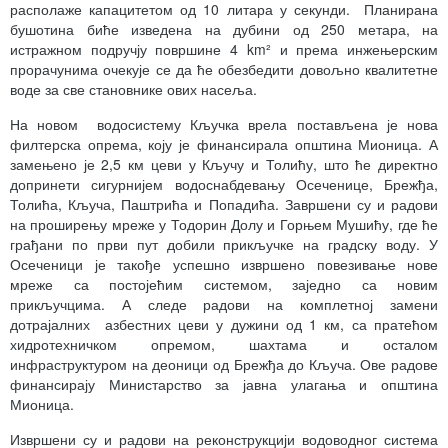
располаже капацитетом од 10 литара у секунди. Планирана
бушотина биће изведена на дубини од 250 метара, на
истражном подручју површине 4 km² и према инжењерским
прорачунима очекује се да ће обезбедити довољно квалитетне
воде за све становнике ових насеља.
На новом водосистему Кључка врела постављена је нова
филтерска опрема, коју је финансирала општина Мионица. А
замењено је 2,5 км цеви у Кључу и Толићу, што ће директно
допринети сигурнијем водоснабдевању Осеченице, Брежђа,
Толића, Кључа, Паштрића и Попадића. Завршени су и радови
на проширењу мреже у Тодорин Долу и Горњем Мушићу, где ће
грађани по први пут добили прикључке на градску воду. У
Осеченици је такође успешно извршено повезивање нове
мреже са постојећим системом, заједно са новим
прикључцима. А следе радови на комплетној замени
дотрајалних азбестних цеви у дужини од 1 км, са пратећом
хидротехничком опремом, шахтама и осталом
инфраструктуром на деоници од Брежђа до Кључа. Ове радове
финансирају Министарство за јавна улагања и општина
Мионица.
Извршени су и радови на реконструкцији водоводног система