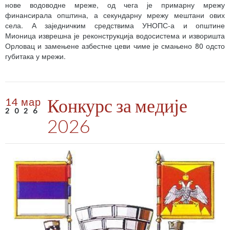
нове водоводне мреже, од чега је примарну мрежу
финансирала општина, а секундарну мрежу мештани ових
села. А заједничким средствима УНОПС-а и општине
Мионица изврешна је реконструкција водосистема и изворишта
Орловац и замењене азбестне цеви чиме је смањено 80 одсто
губитака у мрежи.
Конкурс за медије
14 мар
2026
2026