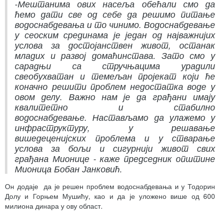
-Мештанима ових насеља обећали смо да
ћемо дати све од себе да решимо питање
водоснабдевања и то чинимо. Водоснабдевање
у сеоским срединама је један од најважнијих
услова за достојанствен живот, останак
младих и развој домаћинстава. Зато смо у
сарадњи са стручњацима урадили
свеобухватан и темељан пројекат који ће
коначно решити проблем недостатка воде у
овом делу. Важно нам је да грађани имају
квалитетно и стабилно
водоснабдевање. Настављамо да улажемо у
инфраструктуру, у решавање
вишедеценијских проблема и у стварање
услова за бољи и сигурнији живот свих
грађана Мионице - каже председник општине
Мионица Бобан Јанковић.
Он додаје да је решен проблем водоснабдевања и у Тодорин
Долу и Горњем Мушићу, као и да је уложено више од 600
милиона динара у ову област.