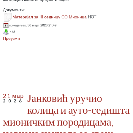
Документи:
Материјал за III седницу СО Мионица
HOT
понедељак, 30 март 2026 21:49
443
Преузми
Јанковић уручио
21 мар
2026
колица и ауто-седишта
мионичким породицама,