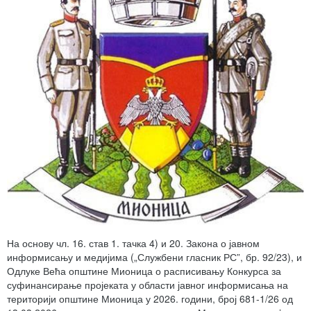
На основу чл. 16. став 1. тачка 4) и 20. Закона о јавном
информисању и медијима („Службени гласник РС”, бр. 92/23), и
Одлуке Већа општине Мионица о расписивању Конкурса за
суфинансирање пројеката у области јавног информисања на
територији општине Мионица у 2026. години, број 681-1/26 од